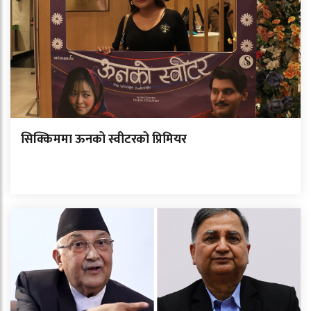
सिक्किममा ऊनको स्वीटरको प्रिमियर