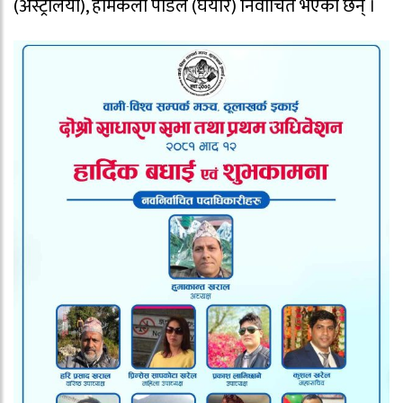
(अस्ट्रेलिया), होमकला पौडेल (घैयार) निर्वाचित भएका छन् ।