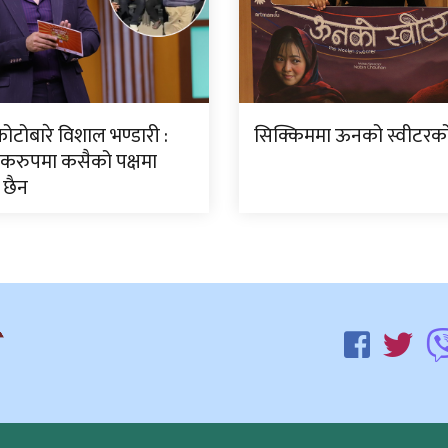
ोटोबारे विशाल भण्डारी :
सिक्किममा ऊनको स्वीटरको 
करुपमा कसैको पक्षमा
 छैन