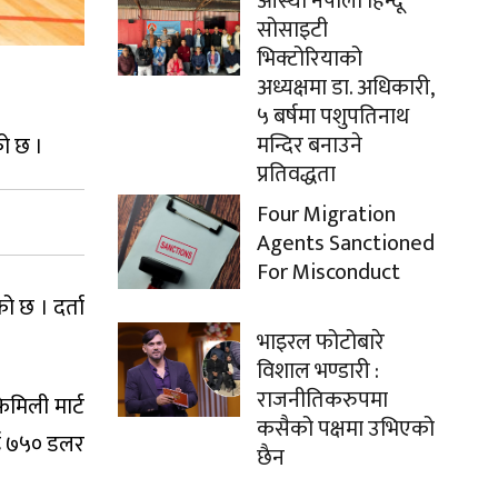
आस्था नेपाली हिन्दू
सोसाइटी
भिक्टोरियाको
अध्यक्षमा डा. अधिकारी,
५ बर्षमा पशुपतिनाथ
मन्दिर बनाउने
को छ ।
प्रतिवद्धता
Four Migration
Agents Sanctioned
For Misconduct
ो छ । दर्ता
भाइरल फोटोबारे
विशाल भण्डारी :
राजनीतिकरुपमा
मिली मार्ट
कसैको पक्षमा उभिएको
लाई ७५० डलर
छैन