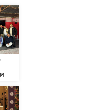
ी
नाथ