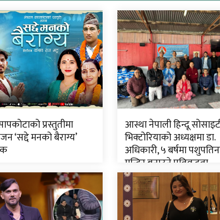
ापकोटाको प्रस्तुतीमा
आस्था नेपाली हिन्दू सोसाइट
जन ‘सद्दे मनको बैराग्य’
भिक्टोरियाको अध्यक्षमा डा.
िक
अधिकारी, ५ बर्षमा पशुपति
मन्दिर बनाउने प्रतिवद्धता