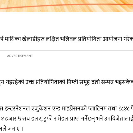
 ३५ बर्ष माथिका खेलाडीहरु लक्षित भलिवल प्रतियोगिता आयोजना गरे
 हुन गइरहेको उक्त प्रतियोगिताको निम्ती समूह दर्ता सम्पन्न भइसकेक
स इन्टरनेशनल एजुकेशन एन्ड माइग्रेसनको प्लाटिनम तथा ८८४८ फे
हले १ हजार ५ सय डलर, ट्रफी र मेडल प्राप्त गर्नेछन् भने उपविजेता
यालले जनाए ।