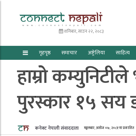
शनिबार, साउन २२, २०८३
गृहपृष्ठ
समाचार
अष्ट्रेलिया
साहित्य
हाम्रो कम्युनिटीले
पुरस्कार १५ सय
कनेक्ट नेपाली संवाददाता
मङ्गलबार, असोज ०७, २०८१ मा प्रकाशित