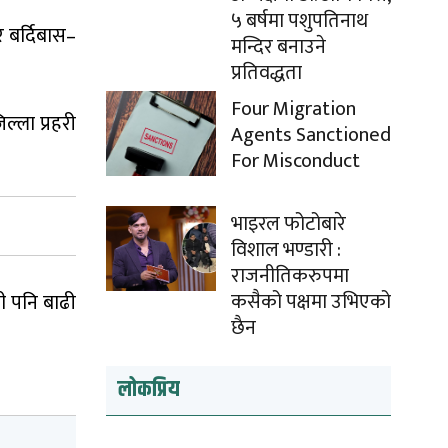
५ बर्षमा पशुपतिनाथ
 बर्दिबास–
मन्दिर बनाउने
प्रतिवद्धता
Four Migration
ल्ला प्रहरी
Agents Sanctioned
For Misconduct
भाइरल फोटोबारे
विशाल भण्डारी :
राजनीतिकरुपमा
कसैको पक्षमा उभिएको
ी पनि बाढी
छैन
लोकप्रिय