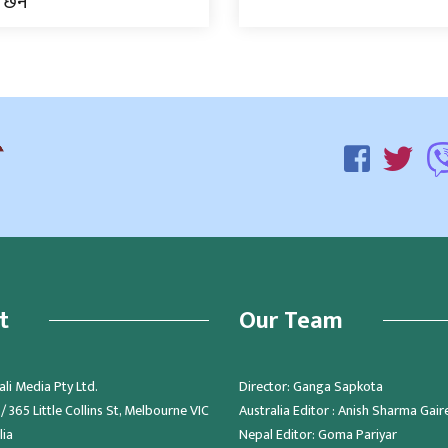
 छैन
t
Our Team
li Media Pty Ltd.
Director: Ganga Sapkota
 365 Little Collins St, Melbourne VIC
Australia Editor : Anish Sharma Gair
lia
Nepal Editor: Goma Pariyar