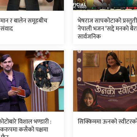
लमान र बालेन समूहबीच
भेषराज सापकोटाको प्रस्तुत
 संवाद
नेपाली भजन ‘सद्दे मनको बैरा
सार्वजनिक
ोटोबारे विशाल भण्डारी :
सिक्किममा ऊनको स्वीटरको 
करुपमा कसैको पक्षमा