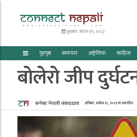
बुधबार, साउन १९, २०८३
गृहपृष्ठ
समाचार
अष्ट्रेलिया
साहित्य
बोलेरो जीप दुर्घट
कनेक्ट नेपाली संवाददाता
शनिबार, असोज १८, २०८१ मा प्रकाशित