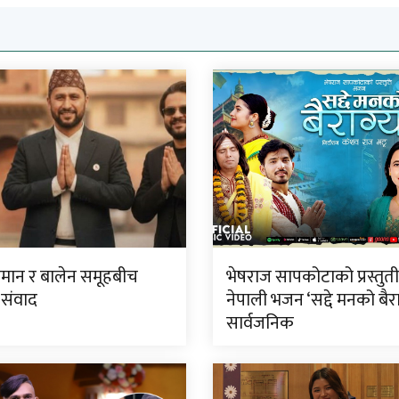
लमान र बालेन समूहबीच
भेषराज सापकोटाको प्रस्तुत
 संवाद
नेपाली भजन ‘सद्दे मनको बैरा
सार्वजनिक