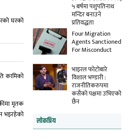
५ बर्षमा पशुपतिनाथ
मन्दिर बनाउने
यारको घरको
प्रतिवद्धता
Four Migration
Agents Sanctioned
For Misconduct
भाइरल फोटोबारे
ाति कामिको
विशाल भण्डारी :
राजनीतिकरुपमा
कसैको पक्षमा उभिएको
छैन
ङकीमा मृतक
ान भइरहेको
लोकप्रिय