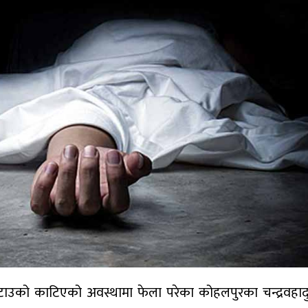
टाउको काटिएको अवस्थामा फेला परेका कोहलपुरका चन्द्रवहा