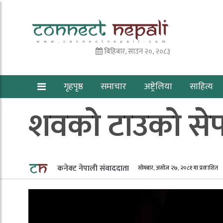
बिहिबार, साउन २०, २०८३
गृहपृष्ठ
समाचार
अष्ट्रेलिया
साहित्य
शवको टाउको सेफ्
कनेक्ट नेपाली संवाददाता
सोमबार, असोज २७, २०८१ मा प्रकाशित