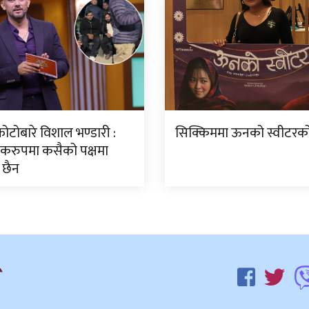
ोटोबारे विशाल भण्डारी :
सिक्किममा ऊनको स्वीटरको 
करुपमा कसैको पक्षमा
 छैन