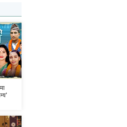
ीमा
ग्य’