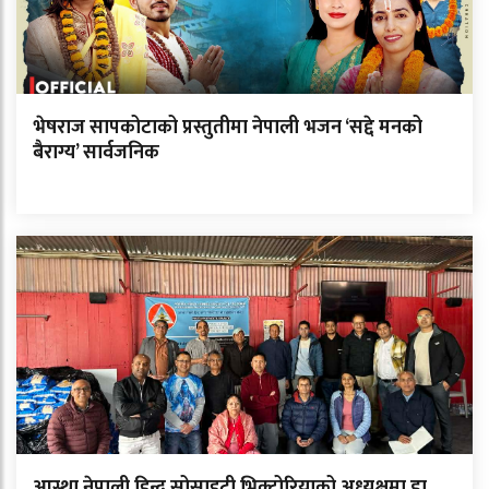
भेषराज सापकोटाको प्रस्तुतीमा नेपाली भजन ‘सद्दे मनको
बैराग्य’ सार्वजनिक
आस्था नेपाली हिन्दू सोसाइटी भिक्टोरियाको अध्यक्षमा डा.