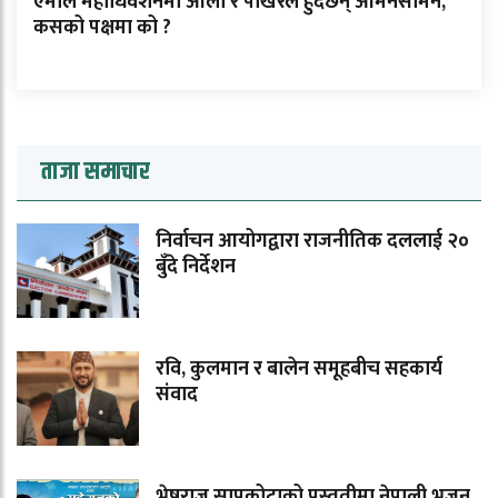
एमाले महाधिवेशनमा ओली र पोखरेल हुँदैछन् आमनेसामने,
कसको पक्षमा को ?
ताजा समाचार
निर्वाचन आयोगद्वारा राजनीतिक दललाई २०
बुँदे निर्देशन
रवि, कुलमान र बालेन समूहबीच सहकार्य
संवाद
भेषराज सापकोटाको प्रस्तुतीमा नेपाली भजन