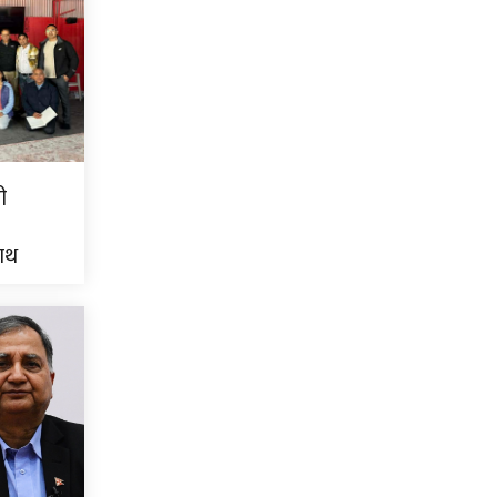
ी
नाथ