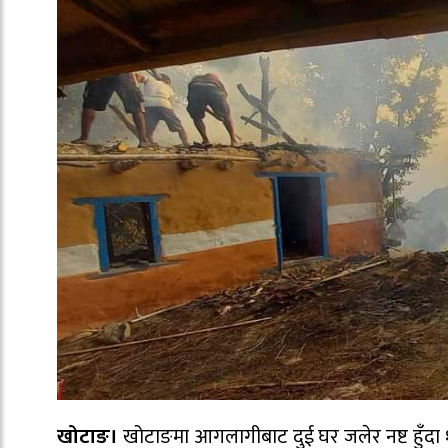
खोटाङ।
खोटाङमा आगलागीबाट दुई घर जलेर नष्ट हुँदा 