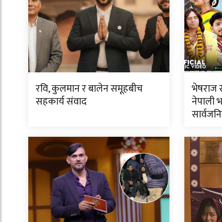
रवि, कुलमान र बालेन समूहबीच
भेषराज स
सहकार्य संवाद
नेपाली भ
सार्वजन