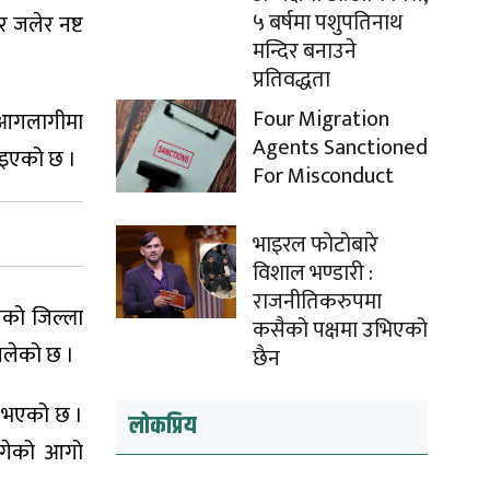
५ बर्षमा पशुपतिनाथ
 जलेर नष्ट
मन्दिर बनाउने
प्रतिवद्धता
Four Migration
। आगलागीमा
Agents Sanctioned
ताइएको छ ।
For Misconduct
भाइरल फोटोबारे
विशाल भण्डारी :
राजनीतिकरुपमा
ेको जिल्ला
कसैको पक्षमा उभिएको
जलेको छ ।
छैन
ु भएको छ ।
लोकप्रिय
ागेको आगो