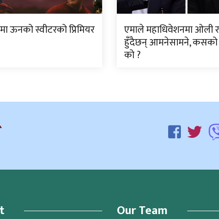
मा ऊनको स्वीटरको प्रिमियर
एमाले महाधिवेशनमा ओली र
हुँदैछन् आमनेसामने, कसको 
को ?
t
Our Team