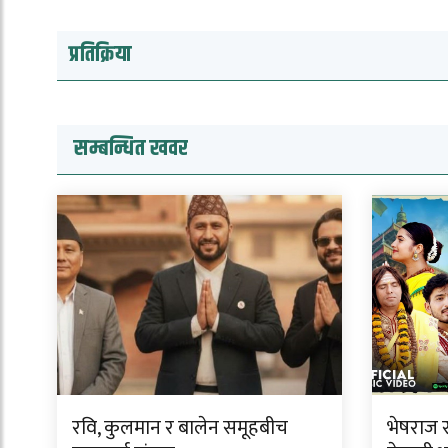
प्रतिक्रिया
सम्बन्धित खवर
रवि, कुलमान र बालेन समूहबीच
भेषराज स