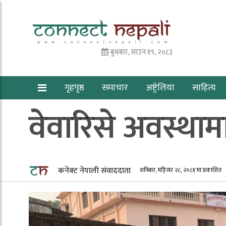
बुधबार, साउन १९, २०८३
गृहपृष्ठ
समाचार
अष्ट्रेलिया
साहित्य
वेवारिसे अवस्थ
कनेक्ट नेपाली संवाददाता
शनिबार, मङि्सर २८, २०८१ मा प्रकाशित