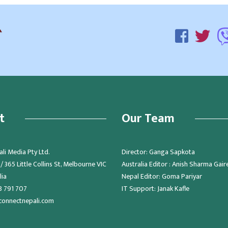
t
Our Team
li Media Pty Ltd.
Director: Ganga Sapkota
 365 Little Collins St, Melbourne VIC
Australia Editor : Anish Sharma Gair
lia
Nepal Editor: Goma Pariyar
8 791 707
IT Support: Janak Kafle
connectnepali.com