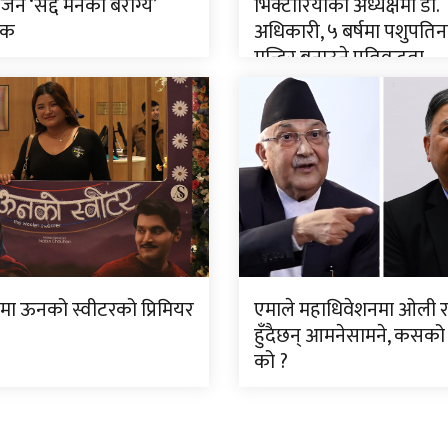
जन ‘सद्दे मनको बैराग्य’
भिक्टोरियाको अध्यक्षमा डा.
िक
अधिकारी, ५ बर्षमा पशुपति
मन्दिर बनाउने प्रतिवद्धता
मा ऊनको स्वीटरको प्रिमियर
एमाले महाधिवेशनमा ओली र
हुँदैछन् आमनेसामने, कसको 
को ?