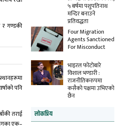
५ बर्षमा पशुपतिनाथ
मन्दिर बनाउने
प्रतिवद्धता
 र गण्डकी
Four Migration
Agents Sanctioned
For Misconduct
भाइरल फोटोबारे
विशाल भण्डारी :
्थानहरूमा
राजनीतिकरुपमा
र्षाको पनि
कसैको पक्षमा उभिएको
छैन
लोकप्रिय
बाँकी तराई
भूभागका एक–