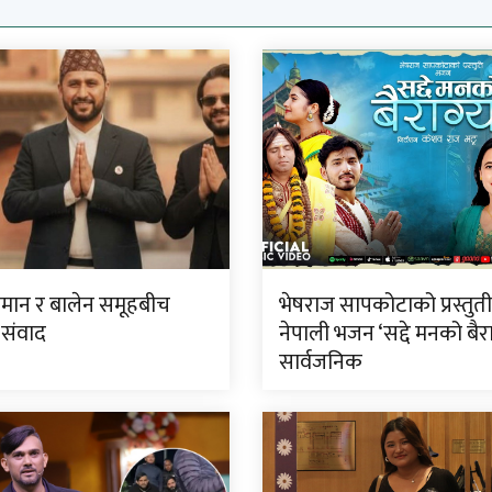
लमान र बालेन समूहबीच
भेषराज सापकोटाको प्रस्तुत
 संवाद
नेपाली भजन ‘सद्दे मनको बैरा
सार्वजनिक