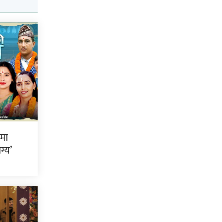
ीमा
ग्य’