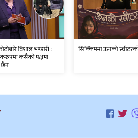
ोटोबारे विशाल भण्डारी :
सिक्किममा ऊनको स्वीटरको 
करुपमा कसैको पक्षमा
 छैन