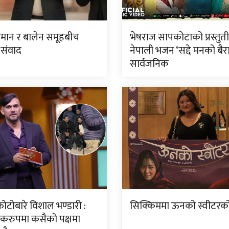
लमान र बालेन समूहबीच
भेषराज सापकोटाको प्रस्तुत
 संवाद
नेपाली भजन ‘सद्दे मनको बैरा
सार्वजनिक
ोटोबारे विशाल भण्डारी :
सिक्किममा ऊनको स्वीटरको 
करुपमा कसैको पक्षमा