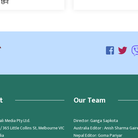
 छैन
t
Our Team
li Media Pty Ltd.
Director: Ganga Sapkota
 365 Little Collins St, Melbourne VIC
Australia Editor : Anish Sharma Gair
lia
Nepal Editor: Goma Pariyar