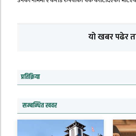
उनको नाममा २ करोड रुपैयाँको चेक काटिदिएको भेटिए
यो खबर पढेर 
प्रतिक्रिया
सम्बन्धित खवर