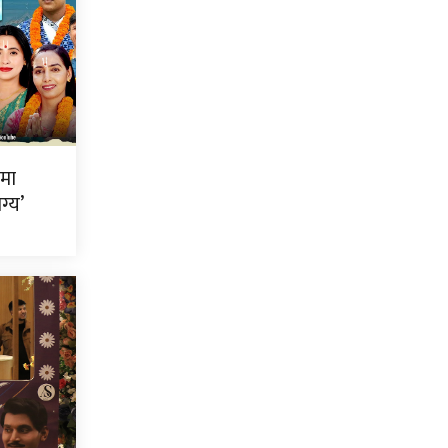
ीमा
ग्य’