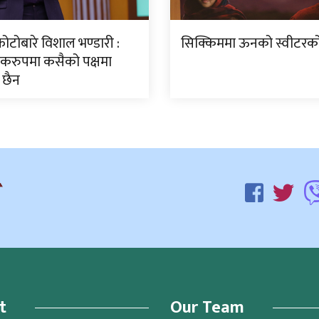
ोटोबारे विशाल भण्डारी :
सिक्किममा ऊनको स्वीटरको 
करुपमा कसैको पक्षमा
 छैन
t
Our Team