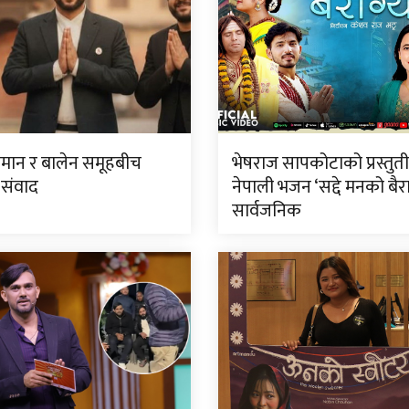
लमान र बालेन समूहबीच
भेषराज सापकोटाको प्रस्तुत
 संवाद
नेपाली भजन ‘सद्दे मनको बैरा
सार्वजनिक