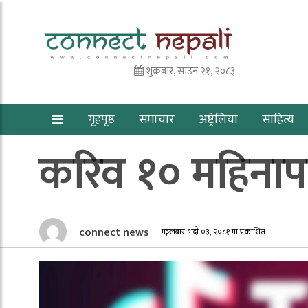
शुक्रबार, साउन २१, २०८३
गृहपृष्ठ
समाचार
अष्ट्रेलिया
साहित्य
करिव १० महिनाप
connect news
मङ्गलबार, भदौ ०३, २०८१ मा प्रकाशित