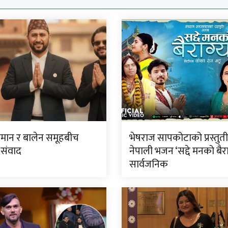
लमान र बालेन समूहबीच
भेषराज सापकोटाको प्रस्तुत
 संवाद
नेपाली भजन ‘सद्दे मनको बैरा
सार्वजनिक