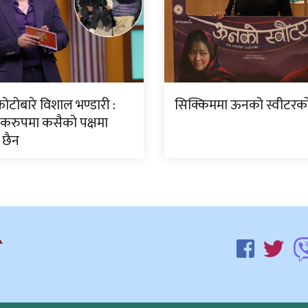
ोटोबारे विशाल भण्डारी :
सिक्किममा ऊनको स्वीटरको 
करुपमा कसैको पक्षमा
 छैन