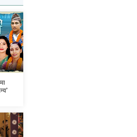
ीमा
ग्य’