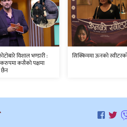
ोटोबारे विशाल भण्डारी :
सिक्किममा ऊनको स्वीटरको 
करुपमा कसैको पक्षमा
 छैन