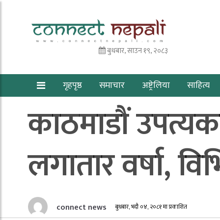
बुधबार, साउन १९, २०८३
गृहपृष्ठ
समाचार
अष्ट्रेलिया
साहित्य
काठमाडौं उपत्य
लगातार वर्षा, वि
connect news
बुधबार, भदौ ०४, २०८१ मा प्रकाशित