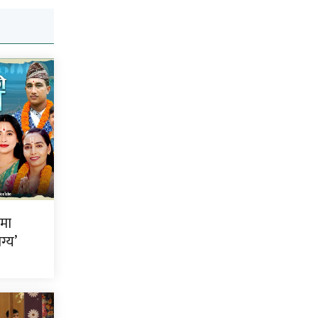
ीमा
ग्य’