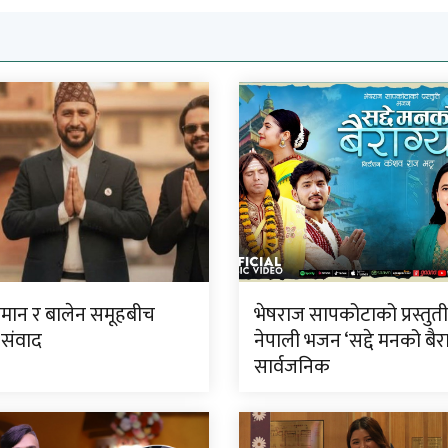
लमान र बालेन समूहबीच
भेषराज सापकोटाको प्रस्तुत
 संवाद
नेपाली भजन ‘सद्दे मनको बैरा
सार्वजनिक